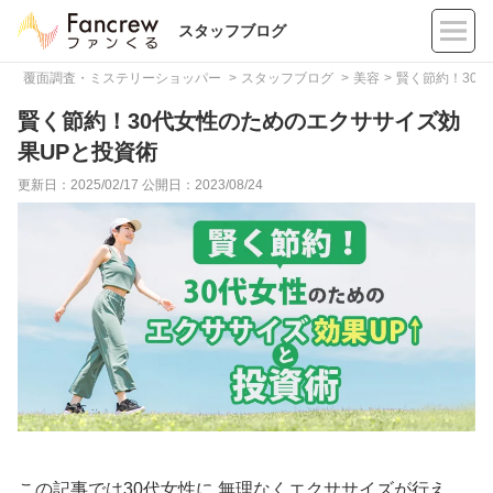
スタッフブログ
覆面調査・ミステリーショッパー
スタッフブログ
美容
賢く節約！30
賢く節約！30代女性のためのエクササイズ効
果UPと投資術
更新日：2025/02/17
公開日：2023/08/24
この記事では30代女性に 無理なくエクササイズが行え、