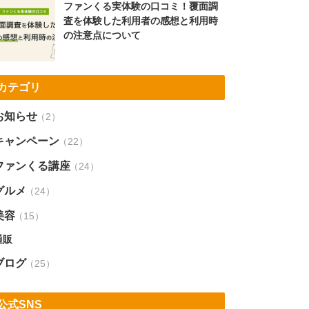
ファンくる実体験の口コミ！覆面調
査を体験した利用者の感想と利用時
の注意点について
カテゴリ
お知らせ
（2）
キャンペーン
（22）
ファンくる講座
（24）
グルメ
（24）
美容
（15）
通販
ブログ
（25）
公式SNS